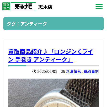
志木店
タグ：アンティーク
買取商品紹介♪「ロンジン Cライ
ン 手巻き アンティーク」
2025/06/02
新着情報
,
買取事例