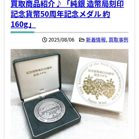
買取商品紹介♪「純銀 造幣局刻印
記念貨幣50周年記念メダル 約
160g」
2025/08/06
新着情報
,
買取事例