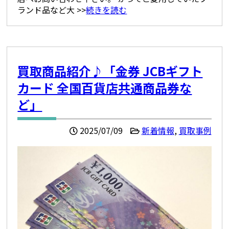
ランド品など大 >>
続きを読む
買取商品紹介♪「金券 JCBギフト
カード 全国百貨店共通商品券な
ど」
2025/07/09
新着情報
,
買取事例