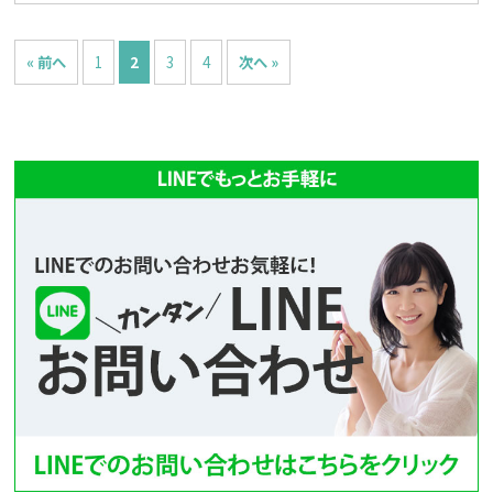
« 前へ
1
2
3
4
次へ »