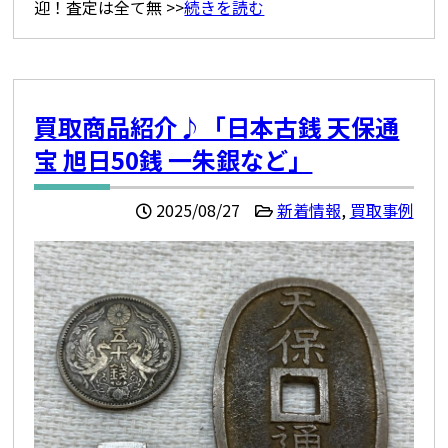
迎！査定は全て無 >>
続きを読む
買取商品紹介♪「日本古銭 天保通
宝 旭日50銭 一朱銀など」
2025/08/27
新着情報
,
買取事例