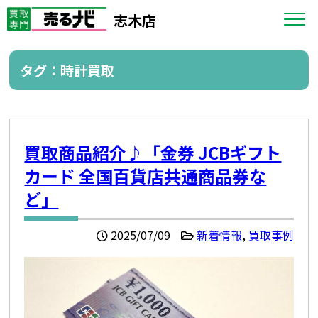
志木店
タグ：時計買取
買取商品紹介♪「金券 JCBギフト
カード 全国百貨店共通商品券な
ど」
2025/07/09
新着情報
,
買取事例