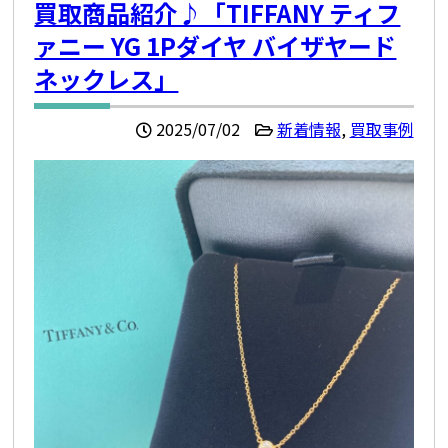
買取商品紹介♪「TIFFANY ティフ
ァニー YG 1Pダイヤ バイザヤード
ネックレス」
2025/07/02
新着情報
,
買取事例