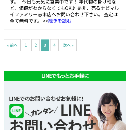
す。 今日も元気に営業中です！ 年代物の掛け軸な
ど、価値がわからなくてもOK♪ 是非、売るナビマル
イファミリー志木店へお問い合わせ下さい。 査定は
全て無料です。 >>
続きを読む
« 前へ
1
2
3
4
次へ »